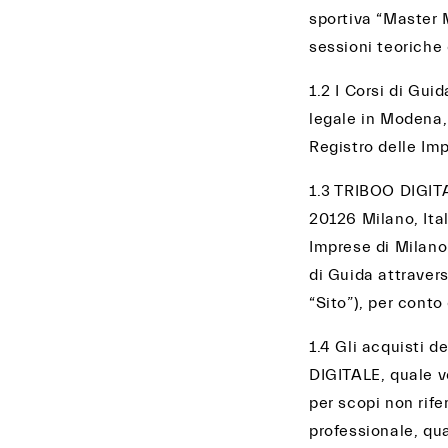
sportiva “Master M
sessioni teoriche 
1.2 I Corsi di Gu
legale in Modena, 
Registro delle Im
1.3 TRIBOO DIGITAL
20126 Milano, Ital
Imprese di Milano
di Guida attraver
“Sito”), per conto
1.4 Gli acquisti d
DIGITALE, quale ve
per scopi non rife
professionale, qua