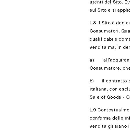
utenti del Sito. E
sul Sito e si appl
1.8 Il Sito è dedi
Consumatori. Qual
qualificabile com
vendita ma, in de
a) all’acquirente
Consumatore, che r
b) il contratto di
italiana, con esc
Sale of Goods - C
1.9 Contestualmen
conferma delle inf
vendita gli siano 