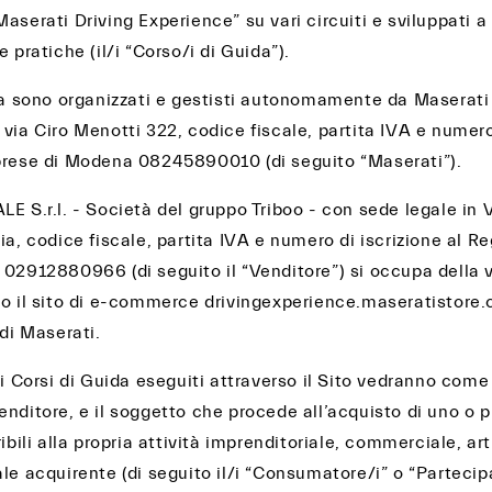
aserati Driving Experience” su vari circuiti e sviluppati a l
e pratiche (il/i “Corso/i di Guida”).
ida sono organizzati e gestisti autonomamente da Maserati
via Ciro Menotti 322, codice fiscale, partita IVA e numero
prese di Modena 08245890010 (di seguito “Maserati”).
E S.r.l. - Società del gruppo Triboo - con sede legale in 
ia, codice fiscale, partita IVA e numero di iscrizione al Re
 02912880966 (di seguito il “Venditore”) si occupa della v
so il sito di e-commerce drivingexperience.maseratistore.c
 di Maserati.
ei Corsi di Guida eseguiti attraverso il Sito vedranno com
nditore, e il soggetto che procede all’acquisto di uno o p
ribili alla propria attività imprenditoriale, commerciale, ar
le acquirente (di seguito il/i “Consumatore/i” o “Partecip