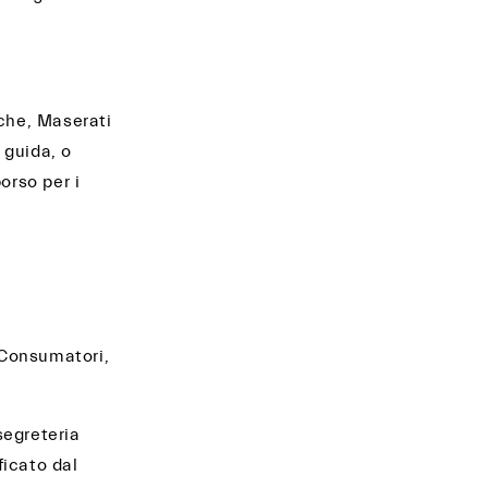
iche, Maserati
i guida, o
orso per i
i Consumatori,
segreteria
ficato dal