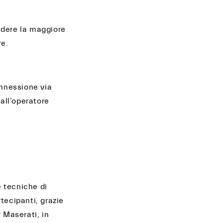
sedere la maggiore
re.
onnessione via
dall’operatore
e tecniche di
rtecipanti, grazie
r Maserati, in