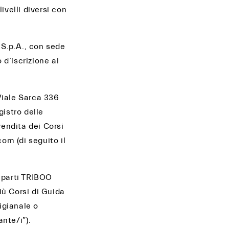
ivelli diversi con
 S.p.A., con sede
 d’iscrizione al
Viale Sarca 336
gistro delle
endita dei Corsi
om (di seguito il
e parti TRIBOO
iù Corsi di Guida
tigianale o
ante/i”).