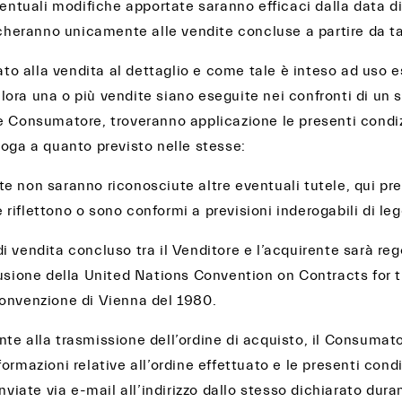
ventuali modifiche apportate saranno efficaci dalla data d
icheranno unicamente alle vendite concluse a partire da ta
cato alla vendita al dettaglio e come tale è inteso ad uso e
ora una o più vendite siano eseguite nei confronti di un 
e Consumatore, troveranno applicazione le presenti condiz
roga a quanto previsto nelle stesse:
 non saranno riconosciute altre eventuali tutele, qui prev
iflettono o sono conformi a previsioni inderogabili di leg
 vendita concluso tra il Venditore e l’acquirente sarà reg
lusione della United Nations Convention on Contracts for t
onvenzione di Vienna del 1980.
te alla trasmissione dell’ordine di acquisto, il Consumat
ormazioni relative all’ordine effettuato e le presenti condi
inviate via e-mail all’indirizzo dallo stesso dichiarato dura