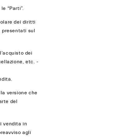
e “Parti”.
lare dei diritti
a presentati sul
l’acquisto dei
ellazione, etc. -
ndita.
lla versione che
arte del
di vendita in
reavviso agli