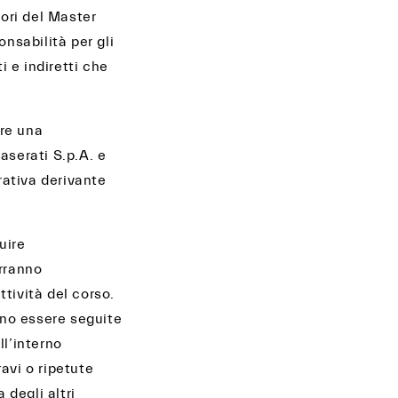
tori del Master
nsabilità per gli
 e indiretti che
ere una
aserati S.p.A. e
rativa derivante
uire
erranno
ttività del corso.
anno essere seguite
l’interno
avi o ripetute
 degli altri