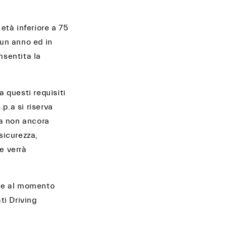
età inferiore a 75
 un anno ed in
nsentita la
a questi requisiti
.p.a si riserva
ma non ancora
sicurezza,
ne verrà
nite al momento
ti Driving