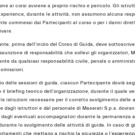
one ai corsi avviene a proprio rischio e pericolo. Gli istrut
Experience, durante le attività, non assumono alcuna respo
te commessi dai Partecipanti al corso o per i danni diretti
ivare.
nte, prima dell’inizio del Corso di Guida, deve sottoscriv
ssunzione di responsabilità che sollevi gli organizzatori, M
ante da qualsiasi responsabilità civile, penale o amminist
o omissioni.
zio delle sessioni di guida, ciascun Partecipante dovrà seg
il briefing teorico dell’organizzazione, durante il quale v
e istruzioni necessarie per il corretto svolgimento delle a
ite dagli istruttori e dal personale di Maserati S.p.a. dovr
e dagli eventuali accompagnatori durante la permanenza al
urante lo svolgimento delle attività di guida. In caso di gr
rtamenti che mettano a rischio la sicurezza o l’esperienza