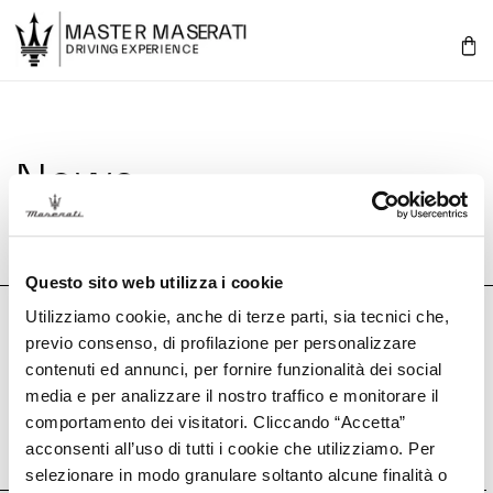
SKIP TO
CONTENT
Cart
News
Questo sito web utilizza i cookie
Utilizziamo cookie, anche di terze parti, sia tecnici che,
Subscribe to our emails
previo consenso, di profilazione per personalizzare
contenuti ed annunci, per fornire funzionalità dei social
media e per analizzare il nostro traffico e monitorare il
Email
comportamento dei visitatori. Cliccando “Accetta”
acconsenti all’uso di tutti i cookie che utilizziamo. Per
I Have Read And Understood
The Privacy Policy
And Agree To Receive The Newsletter.
selezionare in modo granulare soltanto alcune finalità o