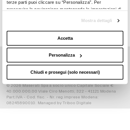
terze parti puoi cliccare su “Personalizza”. Per
proseguire la navigazione mantenendo le impostazioni di
Client Services
default (solo i cookie necessari) clicca su “Chiudi e
Mostra dettagli
prosegui (solo necessari)”.Per saperne di più consulta la
nostra
Cookie Policy
Terms and conditions
Accetta
Personalizza
Language
English
Chiudi e prosegui (solo necessari)
© 2026 Maserati Spa a socio unico Capitale Sociale €
40.000.000,00 Viale Ciro Menotti, 322 - 41121 Modena
Part.IVA - Cod. fisc. - Nr. reg.imprese Modena:
08245890010.
Managed by Triboo Digitale